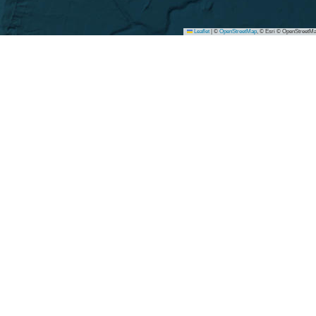
Leaflet
|
©
OpenStreetMap
, © Esri © OpenStreetMa