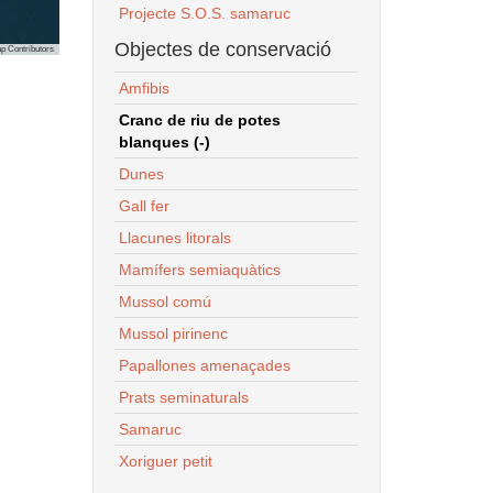
Projecte S.O.S. samaruc
Objectes de conservació
p Contributors
Amfibis
Cranc de riu de potes
blanques (-)
Dunes
Gall fer
Llacunes litorals
Mamífers semiaquàtics
Mussol comú
Mussol pirinenc
Papallones amenaçades
Prats seminaturals
Samaruc
Xoriguer petit