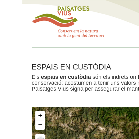
ESPAIS EN CUSTÒDIA
Els
espais en custòdia
són els indrets on 
conservació: acostumen a tenir uns valors n
Paisatges Vius signa per assegurar el mante
+
−