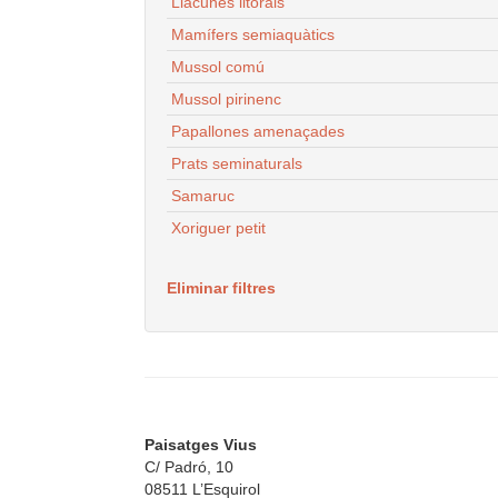
Llacunes litorals
Mamífers semiaquàtics
Mussol comú
Mussol pirinenc
Papallones amenaçades
Prats seminaturals
Samaruc
Xoriguer petit
Eliminar filtres
Paisatges Vius
C/ Padró, 10
08511 L’Esquirol