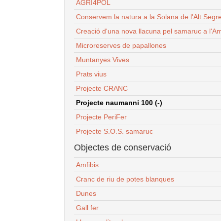
AGRI4POL
Conservem la natura a la Solana de l'Alt Segr
Creació d'una nova llacuna pel samaruc a l'Am
Microreserves de papallones
Muntanyes Vives
Prats vius
Projecte CRANC
Projecte naumanni 100 (-)
Projecte PeriFer
Projecte S.O.S. samaruc
Objectes de conservació
Amfibis
Cranc de riu de potes blanques
Dunes
Gall fer