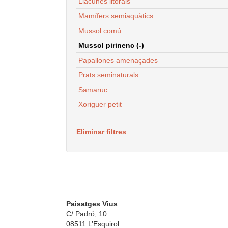
Llacunes litorals
Mamífers semiaquàtics
Mussol comú
Mussol pirinenc (-)
Papallones amenaçades
Prats seminaturals
Samaruc
Xoriguer petit
Eliminar filtres
Paisatges Vius
C/ Padró, 10
08511 L’Esquirol