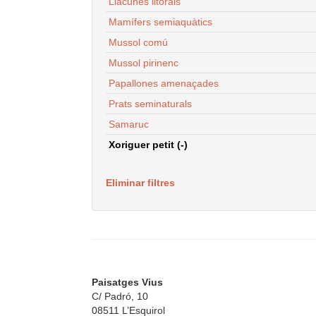
Llacunes litorals
Mamífers semiaquàtics
Mussol comú
Mussol pirinenc
Papallones amenaçades
Prats seminaturals
Samaruc
Xoriguer petit (-)
Eliminar filtres
Paisatges Vius
C/ Padró, 10
08511 L’Esquirol