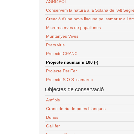
AGRI4POL
Conservem la natura a la Solana de l'Alt Segr
Creació d'una nova llacuna pel samaruc a l'Am
Microreserves de papallones
Muntanyes Vives
Prats vius
Projecte CRANC
Projecte naumanni 100 (-)
Projecte PeriFer
Projecte S.O.S. samaruc
Objectes de conservació
Amfibis
Cranc de riu de potes blanques
Dunes
Gall fer