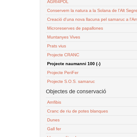
AGRI4POL
Conservem la natura a la Solana de l'Alt Segr
Creació d'una nova llacuna pel samaruc a l'Am
Microreserves de papallones
Muntanyes Vives
Prats vius
Projecte CRANC
Projecte naumanni 100 (-)
Projecte PeriFer
Projecte S.O.S. samaruc
Objectes de conservació
Amfibis
Cranc de riu de potes blanques
Dunes
Gall fer