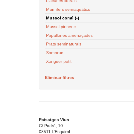
Llacunes litorals
Mamífers semiaquàtics
Mussol comú (-)
Mussol pirinenc
Papallones amenaçades
Prats seminaturals
Samaruc
Xoriguer petit
Eliminar filtres
Paisatges Vius
C/ Padró, 10
08511 L’Esquirol