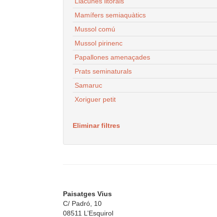
Llacunes litorals
Mamífers semiaquàtics
Mussol comú
Mussol pirinenc
Papallones amenaçades
Prats seminaturals
Samaruc
Xoriguer petit
Eliminar filtres
Paisatges Vius
C/ Padró, 10
08511 L’Esquirol