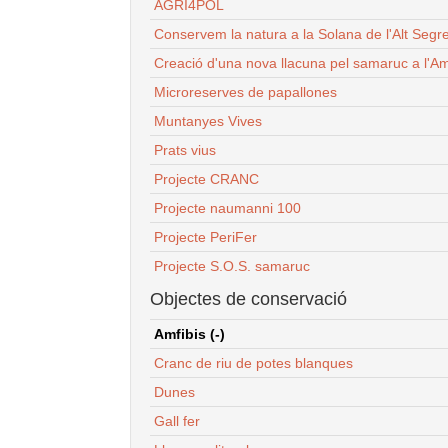
AGRI4POL
Conservem la natura a la Solana de l'Alt Segr
Creació d'una nova llacuna pel samaruc a l'Am
Microreserves de papallones
Muntanyes Vives
Prats vius
Projecte CRANC
Projecte naumanni 100
Projecte PeriFer
Projecte S.O.S. samaruc
Objectes de conservació
Amfibis (-)
Cranc de riu de potes blanques
Dunes
Gall fer