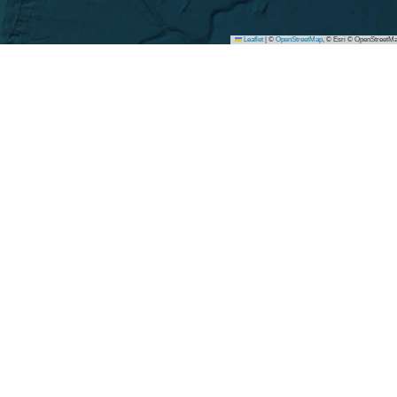
Leaflet
|
©
OpenStreetMap
, © Esri © OpenStreetMa