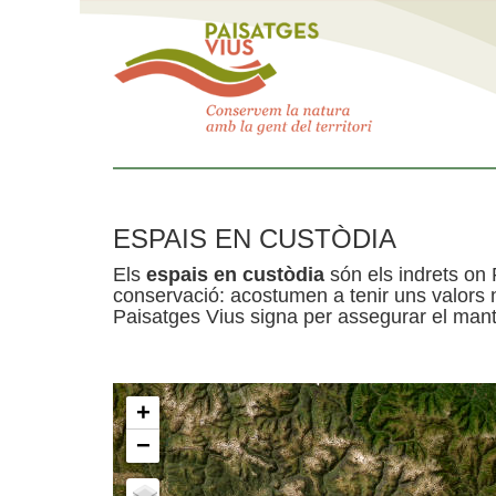
ESPAIS EN CUSTÒDIA
Els
espais en custòdia
són els indrets on 
conservació: acostumen a tenir uns valors n
Paisatges Vius signa per assegurar el mante
+
−