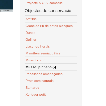
Projecte S.O.S. samaruc
Objectes de conservació
p Contributors
Amfibis
Cranc de riu de potes blanques
Dunes
Gall fer
Llacunes litorals
Mamífers semiaquàtics
Mussol comú
Mussol pirinenc (-)
Papallones amenaçades
Prats seminaturals
Samaruc
Xoriguer petit