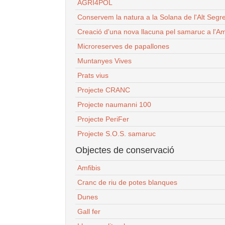
AGRI4POL
Conservem la natura a la Solana de l'Alt Segr
Creació d'una nova llacuna pel samaruc a l'Am
Microreserves de papallones
Muntanyes Vives
Prats vius
Projecte CRANC
Projecte naumanni 100
Projecte PeriFer
Projecte S.O.S. samaruc
Objectes de conservació
Amfibis
Cranc de riu de potes blanques
Dunes
Gall fer