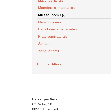
Llacunes litorals
Mamífers semiaquàtics
Mussol comú (-)
Mussol pirinenc
Papallones amenaçades
Prats seminaturals
Samaruc
Xoriguer petit
Eliminar filtres
Paisatges Vius
C/ Padró, 10
08511 L’Esquirol