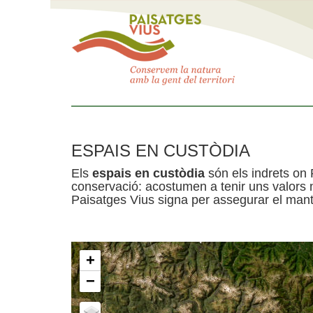
ESPAIS EN CUSTÒDIA
Els
espais en custòdia
són els indrets on 
conservació: acostumen a tenir uns valors n
Paisatges Vius signa per assegurar el mante
+
−