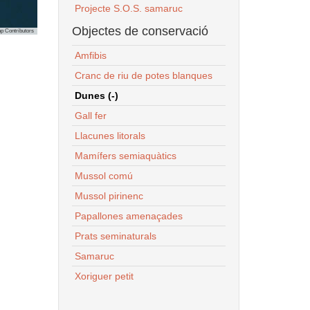
Projecte S.O.S. samaruc
Objectes de conservació
p Contributors
Amfibis
Cranc de riu de potes blanques
Dunes (-)
Gall fer
Llacunes litorals
Mamífers semiaquàtics
Mussol comú
Mussol pirinenc
Papallones amenaçades
Prats seminaturals
Samaruc
Xoriguer petit