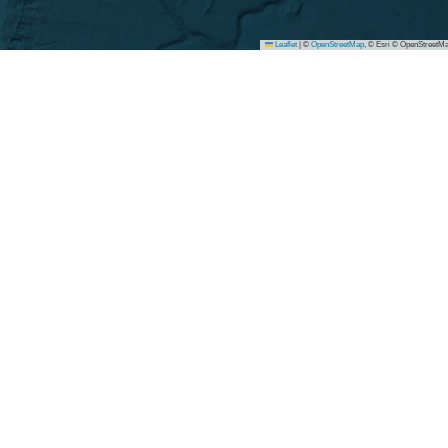
Leaflet
|
©
OpenStreetMap
, © Esri © OpenStreetMa