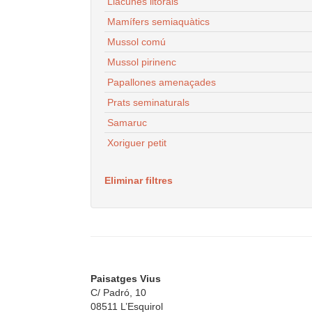
Llacunes litorals
Mamífers semiaquàtics
Mussol comú
Mussol pirinenc
Papallones amenaçades
Prats seminaturals
Samaruc
Xoriguer petit
Eliminar filtres
Paisatges Vius
C/ Padró, 10
08511 L’Esquirol