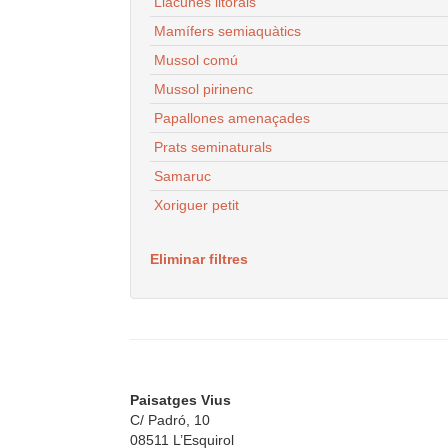
Llacunes litorals
Mamífers semiaquàtics
Mussol comú
Mussol pirinenc
Papallones amenaçades
Prats seminaturals
Samaruc
Xoriguer petit
Eliminar filtres
Paisatges Vius
C/ Padró, 10
08511 L’Esquirol