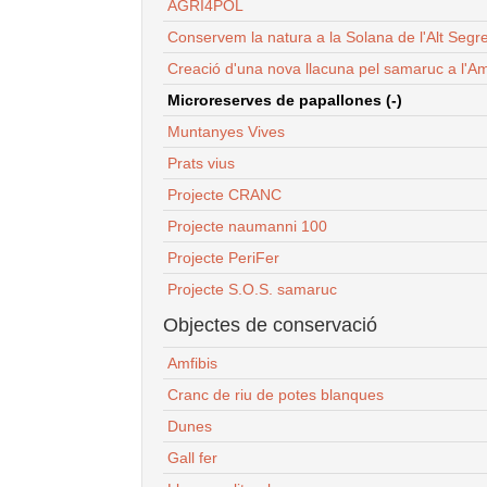
AGRI4POL
Conservem la natura a la Solana de l'Alt Segr
Creació d'una nova llacuna pel samaruc a l'Am
Microreserves de papallones (-)
Muntanyes Vives
Prats vius
Projecte CRANC
Projecte naumanni 100
Projecte PeriFer
Projecte S.O.S. samaruc
Objectes de conservació
Amfibis
Cranc de riu de potes blanques
Dunes
Gall fer