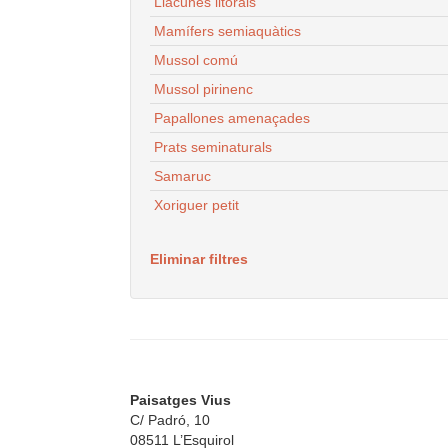
Llacunes litorals
Mamífers semiaquàtics
Mussol comú
Mussol pirinenc
Papallones amenaçades
Prats seminaturals
Samaruc
Xoriguer petit
Eliminar filtres
Paisatges Vius
C/ Padró, 10
08511 L’Esquirol