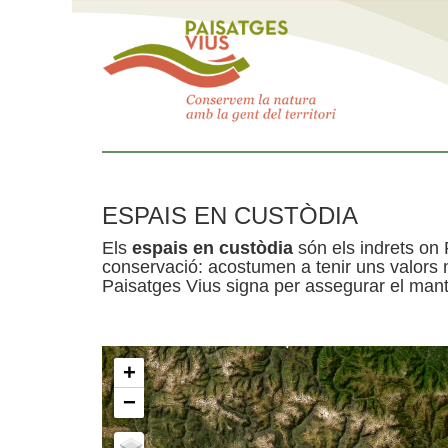
ESPAIS EN CUSTÒDIA
Els
espais en custòdia
són els indrets on 
conservació: acostumen a tenir uns valors n
Paisatges Vius signa per assegurar el mante
+
−