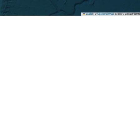
Leaflet
|
©
OpenStreetMap
, © Esri © OpenStreetMa