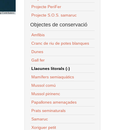
Projecte PeriFer
p Contributors
Projecte S.O.S. samaruc
Objectes de conservació
Amfibis
Cranc de riu de potes blanques
Dunes
Gall fer
Llacunes litorals (-)
Mamífers semiaquàtics
Mussol comú
Mussol pirinenc
Papallones amenaçades
Prats seminaturals
Samaruc
Xoriguer petit