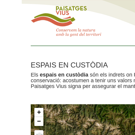
ESPAIS EN CUSTÒDIA
Els
espais en custòdia
són els indrets on 
conservació: acostumen a tenir uns valors n
Paisatges Vius signa per assegurar el mante
+
−