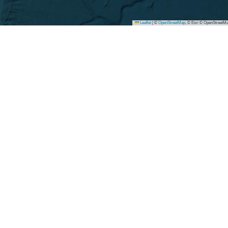
Leaflet
|
©
OpenStreetMap
, © Esri © OpenStreetMa