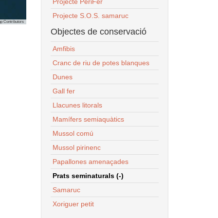
Projecte PeriFer
Projecte S.O.S. samaruc
p Contributors
Objectes de conservació
Amfibis
Cranc de riu de potes blanques
Dunes
Gall fer
Llacunes litorals
Mamífers semiaquàtics
Mussol comú
Mussol pirinenc
Papallones amenaçades
Prats seminaturals (-)
Samaruc
Xoriguer petit