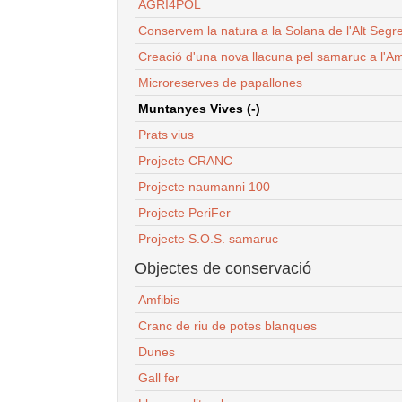
AGRI4POL
Conservem la natura a la Solana de l'Alt Segr
Creació d'una nova llacuna pel samaruc a l'Am
Microreserves de papallones
Muntanyes Vives (-)
Prats vius
Projecte CRANC
Projecte naumanni 100
Projecte PeriFer
Projecte S.O.S. samaruc
Objectes de conservació
Amfibis
Cranc de riu de potes blanques
Dunes
Gall fer