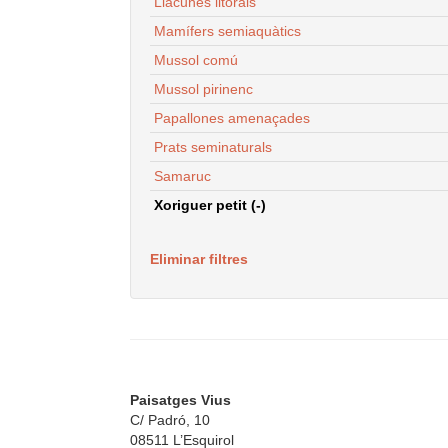
Llacunes litorals
Mamífers semiaquàtics
Mussol comú
Mussol pirinenc
Papallones amenaçades
Prats seminaturals
Samaruc
Xoriguer petit (-)
Eliminar filtres
Paisatges Vius
C/ Padró, 10
08511 L’Esquirol