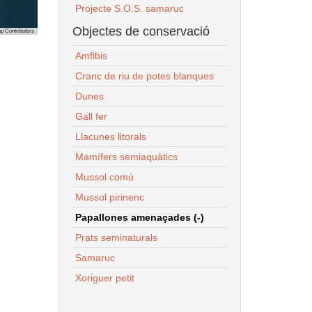
Projecte S.O.S. samaruc
Objectes de conservació
p Contributors
Amfibis
Cranc de riu de potes blanques
Dunes
Gall fer
Llacunes litorals
Mamífers semiaquàtics
Mussol comú
Mussol pirinenc
Papallones amenaçades (-)
Prats seminaturals
Samaruc
Xoriguer petit