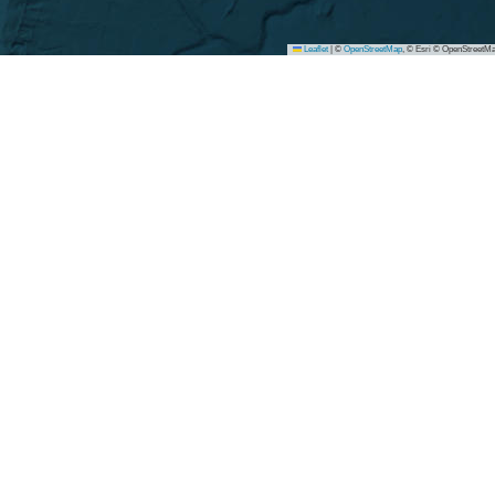
Leaflet
|
©
OpenStreetMap
, © Esri © OpenStreetMa