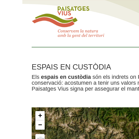
ESPAIS EN CUSTÒDIA
Els
espais en custòdia
són els indrets on 
conservació: acostumen a tenir uns valors n
Paisatges Vius signa per assegurar el mante
+
−