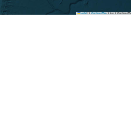
Leaflet
|
©
OpenStreetMap
, © Esri © OpenStreetMa