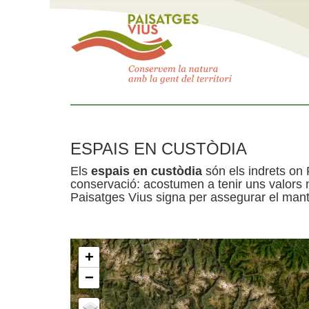
ESPAIS EN CUSTÒDIA
Els
espais en custòdia
són els indrets on 
conservació: acostumen a tenir uns valors n
Paisatges Vius signa per assegurar el mante
+
−