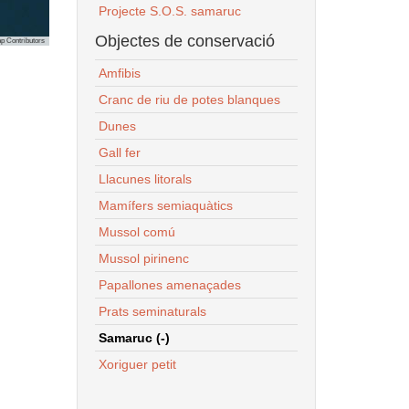
Projecte S.O.S. samaruc
Objectes de conservació
p Contributors
Amfibis
Cranc de riu de potes blanques
Dunes
Gall fer
Llacunes litorals
Mamífers semiaquàtics
Mussol comú
Mussol pirinenc
Papallones amenaçades
Prats seminaturals
Samaruc (-)
Xoriguer petit