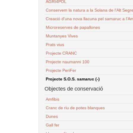
AGRI4POL
Conservem la natura a la Solana de l'Alt Segr
Creació d'una nova llacuna pel samaruc a l'Am
Microreserves de papallones
Muntanyes Vives
Prats vius
Projecte CRANC
Projecte naumanni 100
Projecte PeriFer
Projecte S.O.S. samaruc (-)
Objectes de conservació
Amfibis
Cranc de riu de potes blanques
Dunes
Gall fer