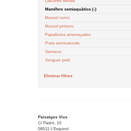
Llacunes litorals
Mamífers semiaquàtics (-)
Mussol comú
Mussol pirinenc
Papallones amenaçades
Prats seminaturals
Samaruc
Xoriguer petit
Eliminar filtres
Paisatges Vius
C/ Padró, 10
08511 L’Esquirol