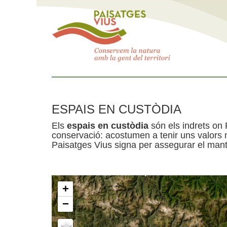
ESPAIS EN CUSTÒDIA
Els
espais en custòdia
són els indrets on 
conservació: acostumen a tenir uns valors n
Paisatges Vius signa per assegurar el mante
+
−