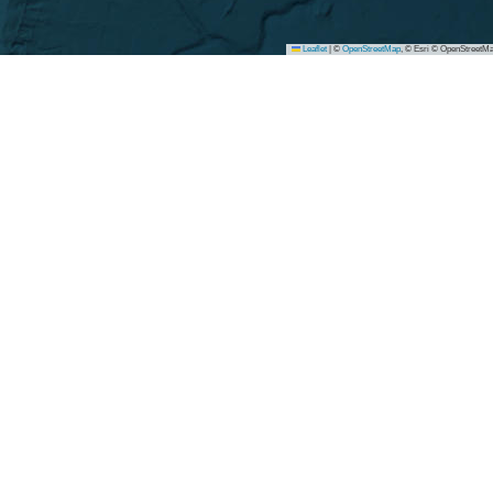
Leaflet
|
©
OpenStreetMap
, © Esri © OpenStreetMa