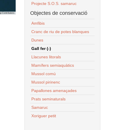
Projecte S.O.S. samaruc
Objectes de conservació
p Contributors
Amfibis
Cranc de riu de potes blanques
Dunes
Gall fer (-)
Llacunes litorals
Mamífers semiaquàtics
Mussol comú
Mussol pirinenc
Papallones amenaçades
Prats seminaturals
Samaruc
Xoriguer petit