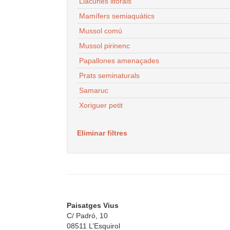
Llacunes litorals
Mamífers semiaquàtics
Mussol comú
Mussol pirinenc
Papallones amenaçades
Prats seminaturals
Samaruc
Xoriguer petit
Eliminar filtres
Paisatges Vius
C/ Padró, 10
08511 L’Esquirol