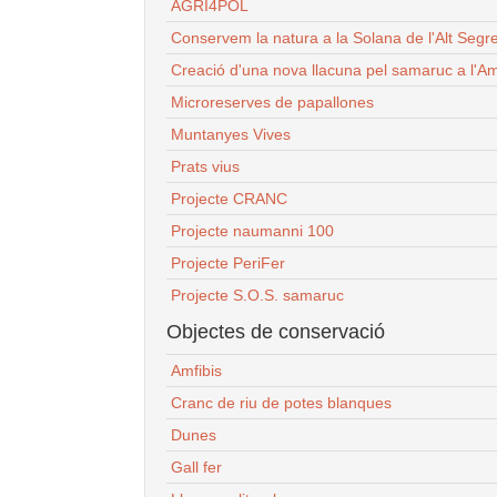
AGRI4POL
Conservem la natura a la Solana de l'Alt Segr
Creació d'una nova llacuna pel samaruc a l'Am
Microreserves de papallones
Muntanyes Vives
Prats vius
Projecte CRANC
Projecte naumanni 100
Projecte PeriFer
Projecte S.O.S. samaruc
Objectes de conservació
Amfibis
Cranc de riu de potes blanques
Dunes
Gall fer