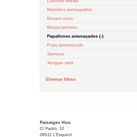
Llacunes litorals
Mamífers semiaquàtics
Mussol comú
Mussol pirinenc
Papallones amenaçades (-)
Prats seminaturals
Samaruc
Xoriguer petit
Eliminar filtres
Paisatges Vius
C/ Padró, 10
08511 L’Esquirol