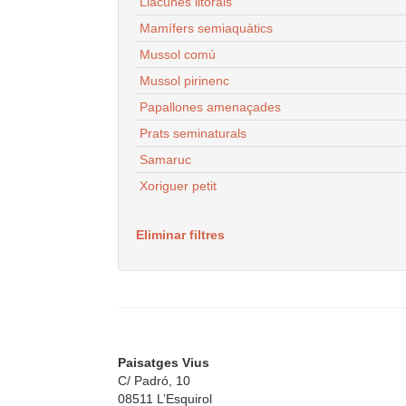
Llacunes litorals
Mamífers semiaquàtics
Mussol comú
Mussol pirinenc
Papallones amenaçades
Prats seminaturals
Samaruc
Xoriguer petit
Eliminar filtres
Paisatges Vius
C/ Padró, 10
08511 L’Esquirol