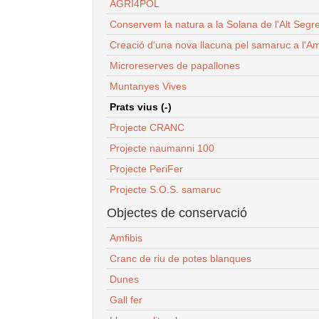
AGRI4POL
Conservem la natura a la Solana de l'Alt Segr
Creació d'una nova llacuna pel samaruc a l'Am
Microreserves de papallones
Muntanyes Vives
Prats vius (-)
Projecte CRANC
Projecte naumanni 100
Projecte PeriFer
Projecte S.O.S. samaruc
Objectes de conservació
Amfibis
Cranc de riu de potes blanques
Dunes
Gall fer