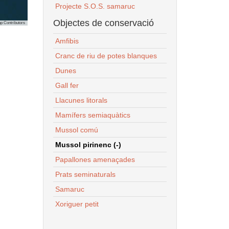
Projecte S.O.S. samaruc
Objectes de conservació
p Contributors
Amfibis
Cranc de riu de potes blanques
Dunes
Gall fer
Llacunes litorals
Mamífers semiaquàtics
Mussol comú
Mussol pirinenc (-)
Papallones amenaçades
Prats seminaturals
Samaruc
Xoriguer petit