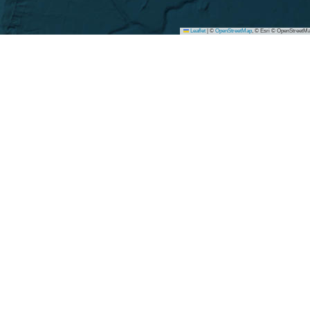
Leaflet
|
©
OpenStreetMap
, © Esri © OpenStreetMa