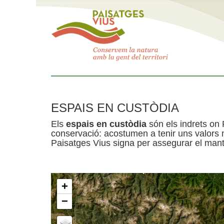
ESPAIS EN CUSTÒDIA
Els
espais en custòdia
són els indrets on 
conservació: acostumen a tenir uns valors n
Paisatges Vius signa per assegurar el mante
+
−