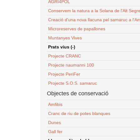
AGRI4POL
Conservem la natura a la Solana de l'Alt Segr
Creació d'una nova llacuna pel samaruc a l'Am
Microreserves de papallones
Muntanyes Vives
Prats vius (-)
Projecte CRANC
Projecte naumanni 100
Projecte PeriFer
Projecte S.O.S. samaruc
Objectes de conservació
Amfibis
Cranc de riu de potes blanques
Dunes
Gall fer