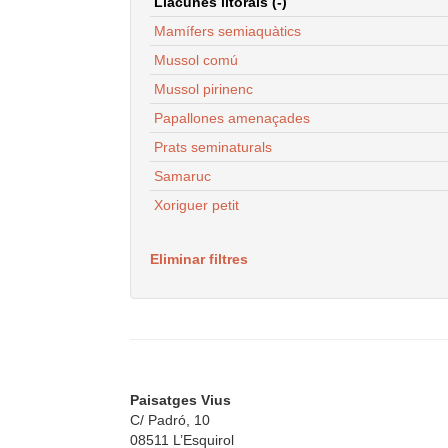
Llacunes litorals (-)
Mamífers semiaquàtics
Mussol comú
Mussol pirinenc
Papallones amenaçades
Prats seminaturals
Samaruc
Xoriguer petit
Eliminar filtres
Paisatges Vius
C/ Padró, 10
08511 L’Esquirol