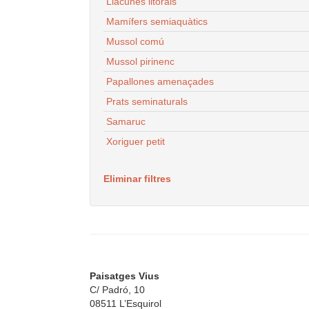
Llacunes litorals
Mamífers semiaquàtics
Mussol comú
Mussol pirinenc
Papallones amenaçades
Prats seminaturals
Samaruc
Xoriguer petit
Eliminar filtres
Paisatges Vius
C/ Padró, 10
08511 L’Esquirol