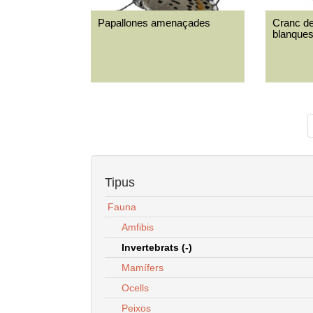
Papallones amenaçades
Cranc de
blanque
Tipus
Fauna
Amfibis
Invertebrats (-)
Mamífers
Ocells
Peixos