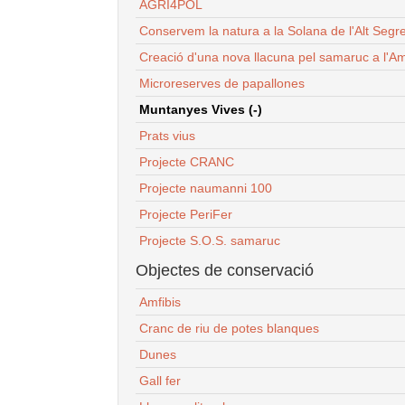
AGRI4POL
Conservem la natura a la Solana de l'Alt Segr
Creació d'una nova llacuna pel samaruc a l'Am
Microreserves de papallones
Muntanyes Vives (-)
Prats vius
Projecte CRANC
Projecte naumanni 100
Projecte PeriFer
Projecte S.O.S. samaruc
Objectes de conservació
Amfibis
Cranc de riu de potes blanques
Dunes
Gall fer