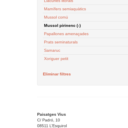
Llacunes litorals
Mamífers semiaquàtics
Mussol comú
Mussol pirinenc (-)
Papallones amenaçades
Prats seminaturals
Samaruc
Xoriguer petit
Eliminar filtres
Paisatges Vius
C/ Padró, 10
08511 L’Esquirol