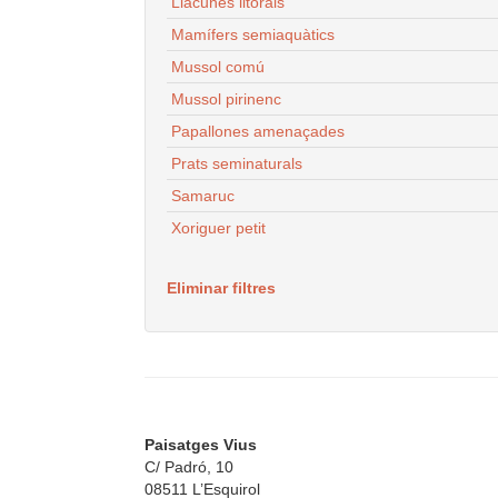
Llacunes litorals
Mamífers semiaquàtics
Mussol comú
Mussol pirinenc
Papallones amenaçades
Prats seminaturals
Samaruc
Xoriguer petit
Eliminar filtres
Paisatges Vius
C/ Padró, 10
08511 L’Esquirol