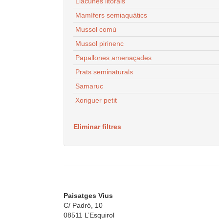
Llacunes litorals
Mamífers semiaquàtics
Mussol comú
Mussol pirinenc
Papallones amenaçades
Prats seminaturals
Samaruc
Xoriguer petit
Eliminar filtres
Paisatges Vius
C/ Padró, 10
08511 L’Esquirol