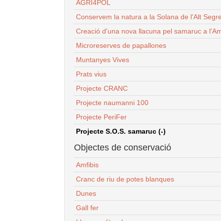
AGRI4POL
Conservem la natura a la Solana de l'Alt Segr
Creació d'una nova llacuna pel samaruc a l'Am
Microreserves de papallones
Muntanyes Vives
Prats vius
Projecte CRANC
Projecte naumanni 100
Projecte PeriFer
Projecte S.O.S. samaruc (-)
Objectes de conservació
Amfibis
Cranc de riu de potes blanques
Dunes
Gall fer