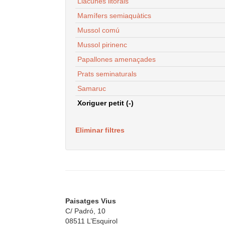
Llacunes litorals
Mamífers semiaquàtics
Mussol comú
Mussol pirinenc
Papallones amenaçades
Prats seminaturals
Samaruc
Xoriguer petit (-)
Eliminar filtres
Paisatges Vius
C/ Padró, 10
08511 L’Esquirol