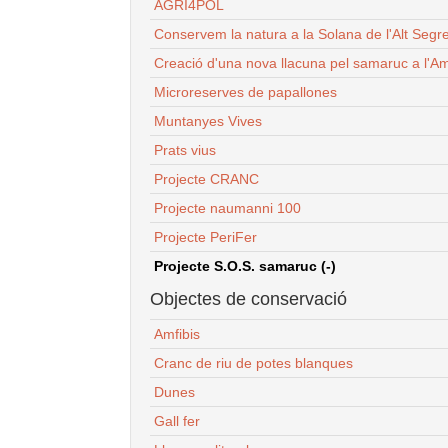
AGRI4POL
Conservem la natura a la Solana de l'Alt Segr
Creació d'una nova llacuna pel samaruc a l'Am
Microreserves de papallones
Muntanyes Vives
Prats vius
Projecte CRANC
Projecte naumanni 100
Projecte PeriFer
Projecte S.O.S. samaruc (-)
Objectes de conservació
Amfibis
Cranc de riu de potes blanques
Dunes
Gall fer