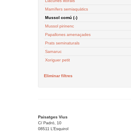
Llacunes litorals
Mamífers semiaquàtics
Mussol comú (-)
Mussol pirinenc
Papallones amenaçades
Prats seminaturals
Samaruc
Xoriguer petit
Eliminar filtres
Paisatges Vius
C/ Padró, 10
08511 L’Esquirol