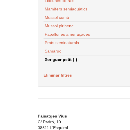
Llacunes litorals
Mamífers semiaquàtics
Mussol comú
Mussol pirinenc
Papallones amenaçades
Prats seminaturals
Samaruc
Xoriguer petit (-)
Eliminar filtres
Paisatges Vius
C/ Padró, 10
08511 L’Esquirol