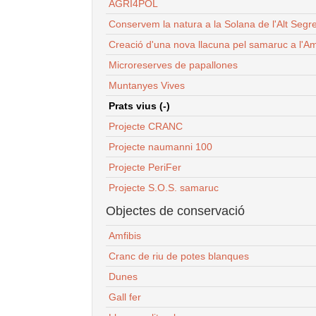
AGRI4POL
Conservem la natura a la Solana de l'Alt Segr
Creació d'una nova llacuna pel samaruc a l'Am
Microreserves de papallones
Muntanyes Vives
Prats vius (-)
Projecte CRANC
Projecte naumanni 100
Projecte PeriFer
Projecte S.O.S. samaruc
Objectes de conservació
Amfibis
Cranc de riu de potes blanques
Dunes
Gall fer