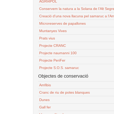
AGRI4POL
Conservem la natura a la Solana de l'Alt Segr
Creació d'una nova llacuna pel samaruc a l'Am
Microreserves de papallones
Muntanyes Vives
Prats vius
Projecte CRANC
Projecte naumanni 100
Projecte PeriFer
Projecte S.O.S. samaruc
Objectes de conservació
Amfibis
Cranc de riu de potes blanques
Dunes
Gall fer