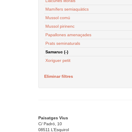
Llacunes litorals
Mamífers semiaquàtics
Mussol comú
Mussol pirinenc
Papallones amenaçades
Prats seminaturals
Samaruc (-)
Xoriguer petit
Eliminar filtres
Paisatges Vius
C/ Padró, 10
08511 L’Esquirol