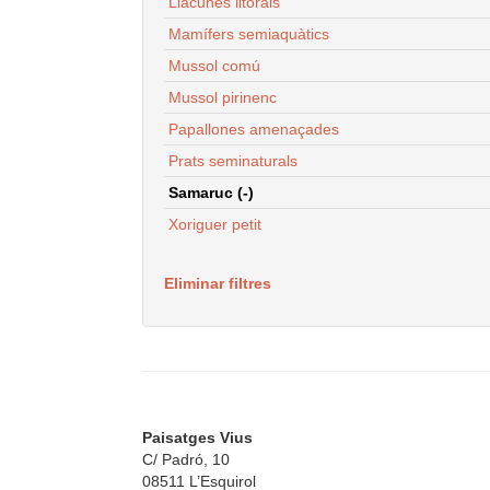
Llacunes litorals
Mamífers semiaquàtics
Mussol comú
Mussol pirinenc
Papallones amenaçades
Prats seminaturals
Samaruc (-)
Xoriguer petit
Eliminar filtres
Paisatges Vius
C/ Padró, 10
08511 L’Esquirol