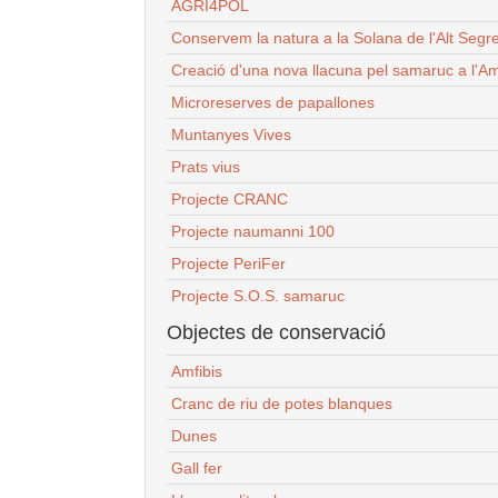
AGRI4POL
Conservem la natura a la Solana de l'Alt Segr
Creació d'una nova llacuna pel samaruc a l'Am
Microreserves de papallones
Muntanyes Vives
Prats vius
Projecte CRANC
Projecte naumanni 100
Projecte PeriFer
Projecte S.O.S. samaruc
Objectes de conservació
Amfibis
Cranc de riu de potes blanques
Dunes
Gall fer