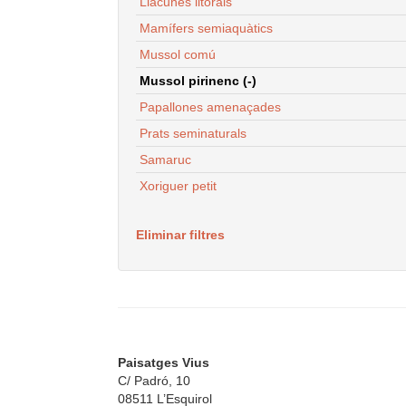
Llacunes litorals
Mamífers semiaquàtics
Mussol comú
Mussol pirinenc (-)
Papallones amenaçades
Prats seminaturals
Samaruc
Xoriguer petit
Eliminar filtres
Paisatges Vius
C/ Padró, 10
08511 L’Esquirol