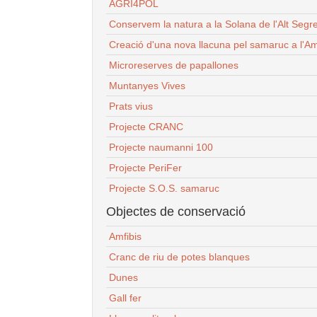
AGRI4POL
Conservem la natura a la Solana de l'Alt Segr
Creació d'una nova llacuna pel samaruc a l'Am
Microreserves de papallones
Muntanyes Vives
Prats vius
Projecte CRANC
Projecte naumanni 100
Projecte PeriFer
Projecte S.O.S. samaruc
Objectes de conservació
Amfibis
Cranc de riu de potes blanques
Dunes
Gall fer