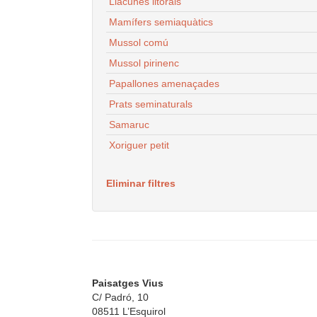
Llacunes litorals
Mamífers semiaquàtics
Mussol comú
Mussol pirinenc
Papallones amenaçades
Prats seminaturals
Samaruc
Xoriguer petit
Eliminar filtres
Paisatges Vius
C/ Padró, 10
08511 L’Esquirol