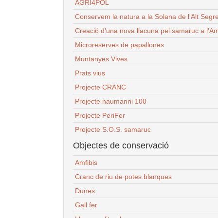
AGRI4POL
Conservem la natura a la Solana de l'Alt Segr
Creació d'una nova llacuna pel samaruc a l'Am
Microreserves de papallones
Muntanyes Vives
Prats vius
Projecte CRANC
Projecte naumanni 100
Projecte PeriFer
Projecte S.O.S. samaruc
Objectes de conservació
Amfibis
Cranc de riu de potes blanques
Dunes
Gall fer