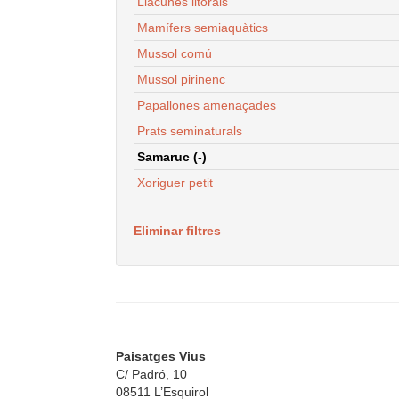
Llacunes litorals
Mamífers semiaquàtics
Mussol comú
Mussol pirinenc
Papallones amenaçades
Prats seminaturals
Samaruc (-)
Xoriguer petit
Eliminar filtres
Paisatges Vius
C/ Padró, 10
08511 L’Esquirol