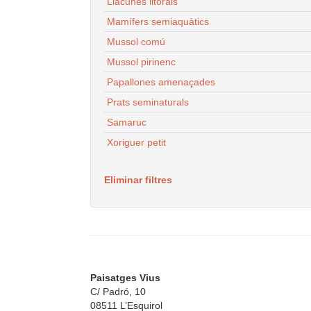
Llacunes litorals
Mamífers semiaquàtics
Mussol comú
Mussol pirinenc
Papallones amenaçades
Prats seminaturals
Samaruc
Xoriguer petit
Eliminar filtres
Paisatges Vius
C/ Padró, 10
08511 L’Esquirol