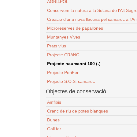
AGRI4POL
Conservem la natura a la Solana de l'Alt Segr
Creació d'una nova llacuna pel samaruc a l'Am
Microreserves de papallones
Muntanyes Vives
Prats vius
Projecte CRANC
Projecte naumanni 100 (-)
Projecte PeriFer
Projecte S.O.S. samaruc
Objectes de conservació
Amfibis
Cranc de riu de potes blanques
Dunes
Gall fer