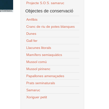
Projecte S.O.S. samaruc
Objectes de conservació
p Contributors
Amfibis
Cranc de riu de potes blanques
Dunes
Gall fer
Llacunes litorals
Mamífers semiaquàtics
Mussol comú
Mussol pirinenc
Papallones amenaçades
Prats seminaturals
Samaruc
Xoriguer petit