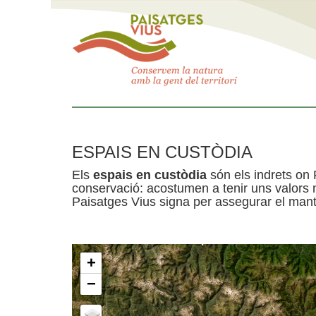
ESPAIS EN CUSTÒDIA
Els
espais en custòdia
són els indrets on 
conservació: acostumen a tenir uns valors n
Paisatges Vius signa per assegurar el mante
+
−