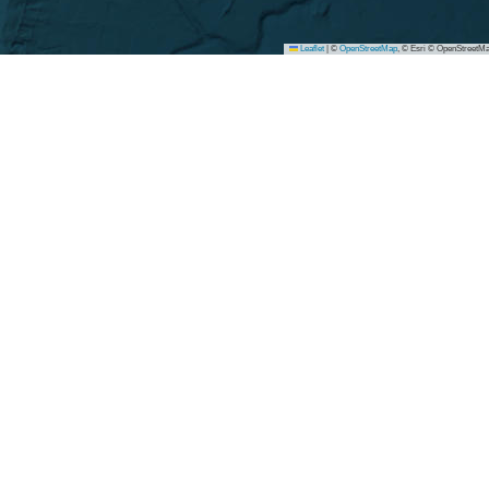
Leaflet
|
©
OpenStreetMap
, © Esri © OpenStreetMa