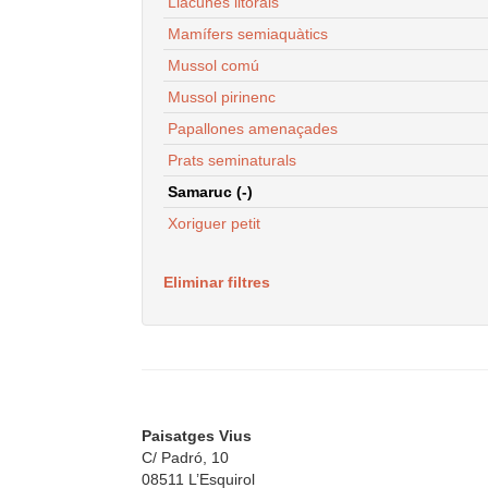
Llacunes litorals
Mamífers semiaquàtics
Mussol comú
Mussol pirinenc
Papallones amenaçades
Prats seminaturals
Samaruc (-)
Xoriguer petit
Eliminar filtres
Paisatges Vius
C/ Padró, 10
08511 L’Esquirol