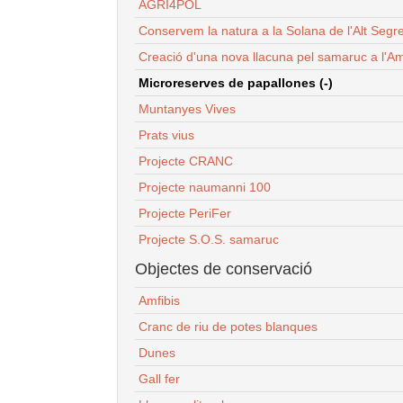
AGRI4POL
Conservem la natura a la Solana de l'Alt Segr
Creació d'una nova llacuna pel samaruc a l'Am
Microreserves de papallones (-)
Muntanyes Vives
Prats vius
Projecte CRANC
Projecte naumanni 100
Projecte PeriFer
Projecte S.O.S. samaruc
Objectes de conservació
Amfibis
Cranc de riu de potes blanques
Dunes
Gall fer