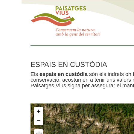
ESPAIS EN CUSTÒDIA
Els
espais en custòdia
són els indrets on 
conservació: acostumen a tenir uns valors n
Paisatges Vius signa per assegurar el mante
+
−