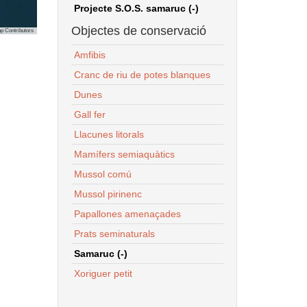
Projecte S.O.S. samaruc (-)
Objectes de conservació
p Contributors
Amfibis
Cranc de riu de potes blanques
Dunes
Gall fer
Llacunes litorals
Mamífers semiaquàtics
Mussol comú
Mussol pirinenc
Papallones amenaçades
Prats seminaturals
Samaruc (-)
Xoriguer petit