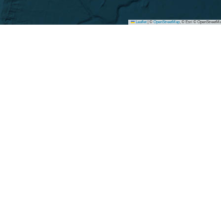
Leaflet
|
©
OpenStreetMap
, © Esri © OpenStreetMa