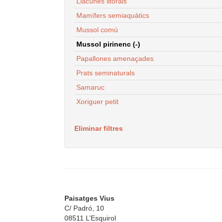
Llacunes litorals
Mamífers semiaquàtics
Mussol comú
Mussol pirinenc (-)
Papallones amenaçades
Prats seminaturals
Samaruc
Xoriguer petit
Eliminar filtres
Paisatges Vius
C/ Padró, 10
08511 L’Esquirol