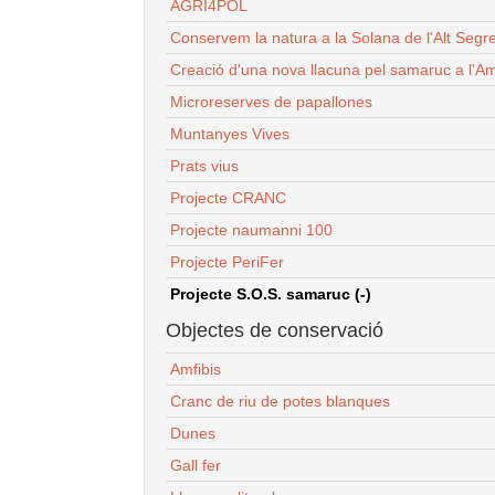
AGRI4POL
Conservem la natura a la Solana de l'Alt Segr
Creació d'una nova llacuna pel samaruc a l'Am
Microreserves de papallones
Muntanyes Vives
Prats vius
Projecte CRANC
Projecte naumanni 100
Projecte PeriFer
Projecte S.O.S. samaruc (-)
Objectes de conservació
Amfibis
Cranc de riu de potes blanques
Dunes
Gall fer