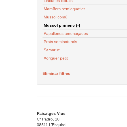
Llacunes litorals
Mamífers semiaquàtics
Mussol comú
Mussol pirinenc (-)
Papallones amenaçades
Prats seminaturals
Samaruc
Xoriguer petit
Eliminar filtres
Paisatges Vius
C/ Padró, 10
08511 L’Esquirol