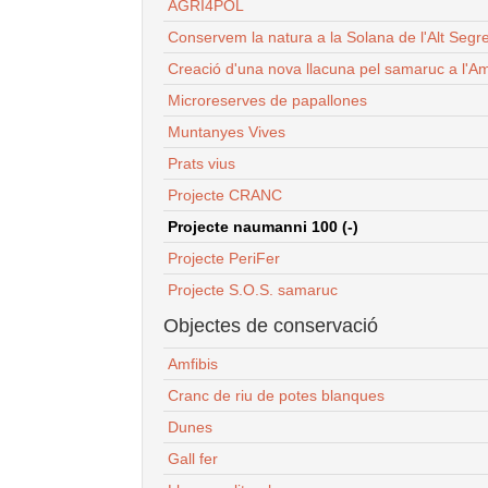
AGRI4POL
Conservem la natura a la Solana de l'Alt Segr
Creació d'una nova llacuna pel samaruc a l'Am
Microreserves de papallones
Muntanyes Vives
Prats vius
Projecte CRANC
Projecte naumanni 100 (-)
Projecte PeriFer
Projecte S.O.S. samaruc
Objectes de conservació
Amfibis
Cranc de riu de potes blanques
Dunes
Gall fer