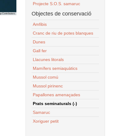
Projecte S.O.S. samaruc
Objectes de conservació
p Contributors
Amfibis
Cranc de riu de potes blanques
Dunes
Gall fer
Llacunes litorals
Mamífers semiaquàtics
Mussol comú
Mussol pirinenc
Papallones amenaçades
Prats seminaturals (-)
Samaruc
Xoriguer petit