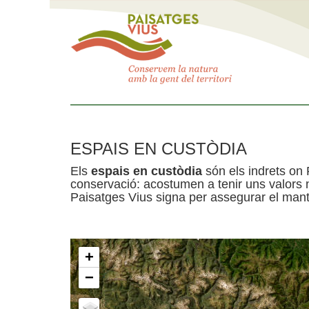
ESPAIS EN CUSTÒDIA
Els
espais en custòdia
són els indrets on 
conservació: acostumen a tenir uns valors n
Paisatges Vius signa per assegurar el mante
+
−