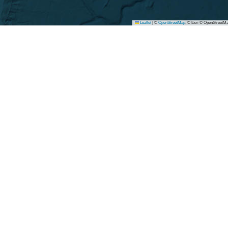
Leaflet
|
©
OpenStreetMap
, © Esri © OpenStreetMa