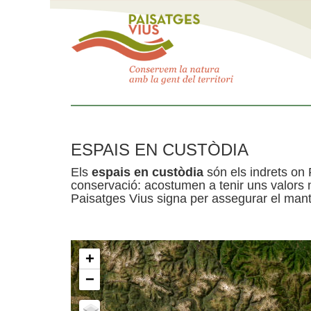
ESPAIS EN CUSTÒDIA
Els
espais en custòdia
són els indrets on 
conservació: acostumen a tenir uns valors n
Paisatges Vius signa per assegurar el mante
+
−