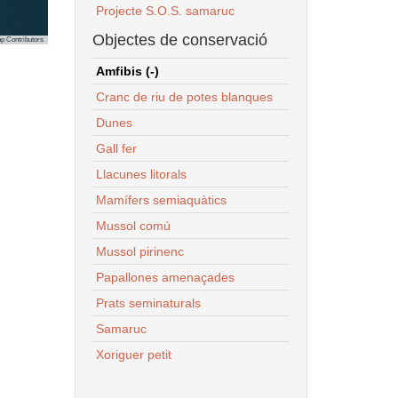
Projecte S.O.S. samaruc
Objectes de conservació
p Contributors
Amfibis (-)
Cranc de riu de potes blanques
Dunes
Gall fer
Llacunes litorals
Mamífers semiaquàtics
Mussol comú
Mussol pirinenc
Papallones amenaçades
Prats seminaturals
Samaruc
Xoriguer petit