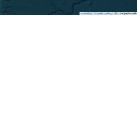
Leaflet
|
©
OpenStreetMap
, © Esri © OpenStreetMa