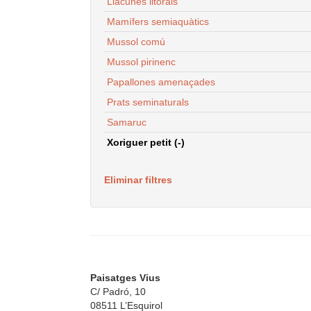
Llacunes litorals
Mamífers semiaquàtics
Mussol comú
Mussol pirinenc
Papallones amenaçades
Prats seminaturals
Samaruc
Xoriguer petit (-)
Eliminar filtres
Paisatges Vius
C/ Padró, 10
08511 L’Esquirol