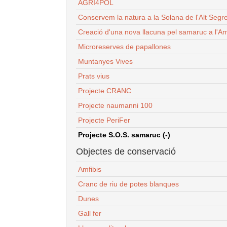
AGRI4POL
Conservem la natura a la Solana de l'Alt Segr
Creació d'una nova llacuna pel samaruc a l'Am
Microreserves de papallones
Muntanyes Vives
Prats vius
Projecte CRANC
Projecte naumanni 100
Projecte PeriFer
Projecte S.O.S. samaruc (-)
Objectes de conservació
Amfibis
Cranc de riu de potes blanques
Dunes
Gall fer