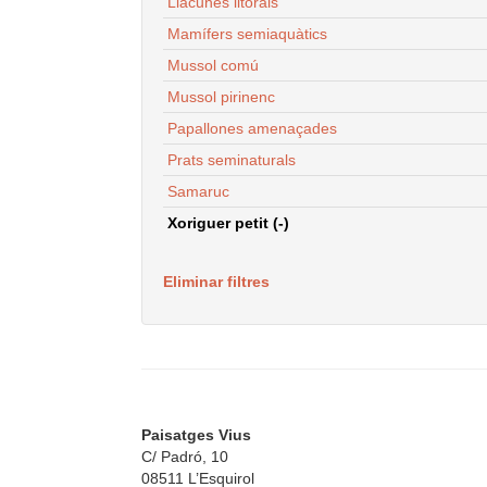
Llacunes litorals
Mamífers semiaquàtics
Mussol comú
Mussol pirinenc
Papallones amenaçades
Prats seminaturals
Samaruc
Xoriguer petit (-)
Eliminar filtres
Paisatges Vius
C/ Padró, 10
08511 L’Esquirol