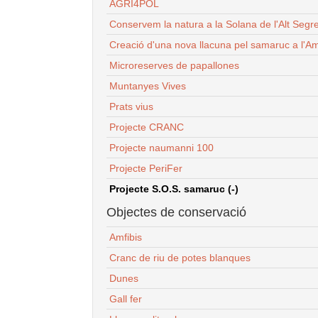
AGRI4POL
Conservem la natura a la Solana de l'Alt Segr
Creació d'una nova llacuna pel samaruc a l'Am
Microreserves de papallones
Muntanyes Vives
Prats vius
Projecte CRANC
Projecte naumanni 100
Projecte PeriFer
Projecte S.O.S. samaruc (-)
Objectes de conservació
Amfibis
Cranc de riu de potes blanques
Dunes
Gall fer