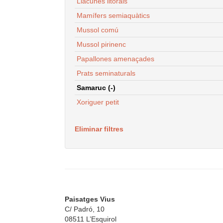
Llacunes litorals
Mamífers semiaquàtics
Mussol comú
Mussol pirinenc
Papallones amenaçades
Prats seminaturals
Samaruc (-)
Xoriguer petit
Eliminar filtres
Paisatges Vius
C/ Padró, 10
08511 L’Esquirol