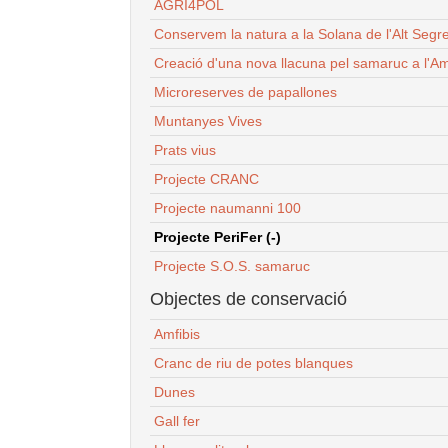
AGRI4POL
Conservem la natura a la Solana de l'Alt Segr
Creació d'una nova llacuna pel samaruc a l'Am
Microreserves de papallones
Muntanyes Vives
Prats vius
Projecte CRANC
Projecte naumanni 100
Projecte PeriFer (-)
Projecte S.O.S. samaruc
Objectes de conservació
Amfibis
Cranc de riu de potes blanques
Dunes
Gall fer