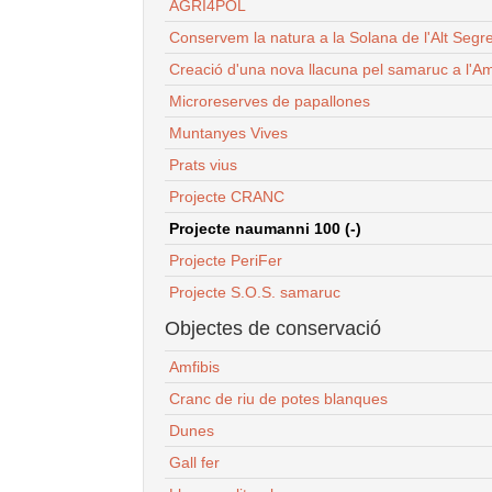
AGRI4POL
Conservem la natura a la Solana de l'Alt Segr
Creació d'una nova llacuna pel samaruc a l'Am
Microreserves de papallones
Muntanyes Vives
Prats vius
Projecte CRANC
Projecte naumanni 100 (-)
Projecte PeriFer
Projecte S.O.S. samaruc
Objectes de conservació
Amfibis
Cranc de riu de potes blanques
Dunes
Gall fer