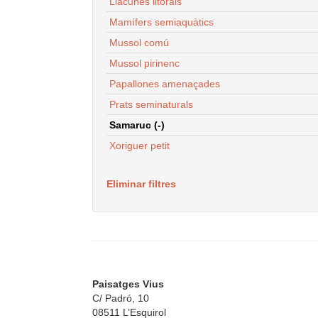
Llacunes litorals
Mamífers semiaquàtics
Mussol comú
Mussol pirinenc
Papallones amenaçades
Prats seminaturals
Samaruc (-)
Xoriguer petit
Eliminar filtres
Paisatges Vius
C/ Padró, 10
08511 L’Esquirol