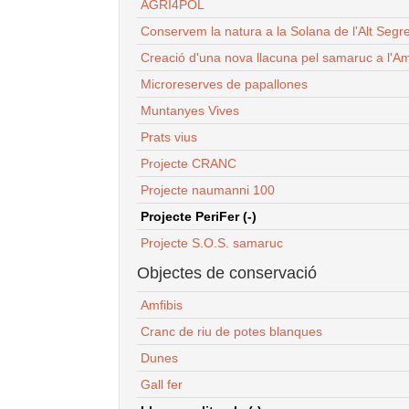
AGRI4POL
Conservem la natura a la Solana de l'Alt Segr
Creació d'una nova llacuna pel samaruc a l'Am
Microreserves de papallones
Muntanyes Vives
Prats vius
Projecte CRANC
Projecte naumanni 100
Projecte PeriFer (-)
Projecte S.O.S. samaruc
Objectes de conservació
Amfibis
Cranc de riu de potes blanques
Dunes
Gall fer