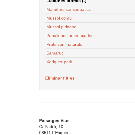
Llacunes litorals (-)
Mamífers semiaquàtics
Mussol comú
Mussol pirinenc
Papallones amenaçades
Prats seminaturals
Samaruc
Xoriguer petit
Eliminar filtres
Paisatges Vius
C/ Padró, 10
08511 L’Esquirol